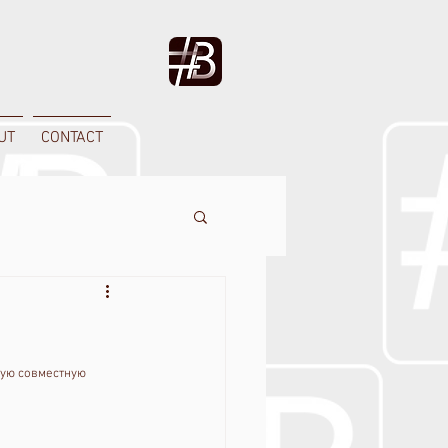
UT
CONTACT
вую совместную 