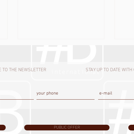
 TO THE NEWSLETTER
STAY UP TO DATE WIT
Дизайнер Ирина Карягина.
DES
Новый мир - новые стратегии.
#BL
Экстраординарное решение
выпу
при отсутствии выхода.
Реда
PUBLIC OFFER