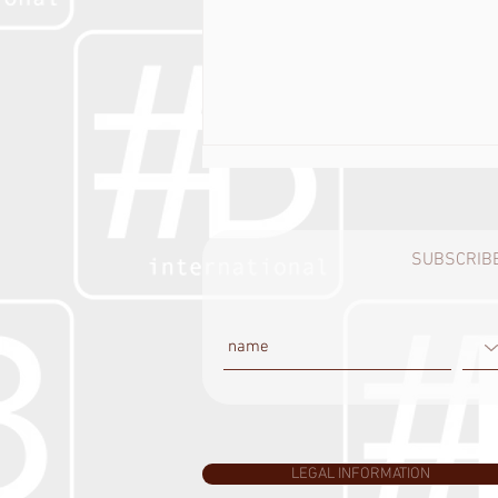
SUBSCRIBE
SKAKOVSKAYA TATYANA на
обложке DESIGNERS by
#BLOGGMAGAZINE #7-2022
(18+)
LEGAL INFORMATION