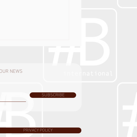
H OUR NEWS
SUBSCRIBE
IGNERS
OGGMAGAZINE №3
стил новый номер.
ктор Анна Скороходова
PRIVACY POLICY