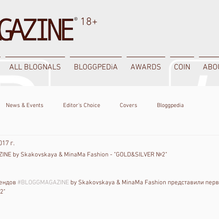
18+
ALL BLOGNALS
BLOGGPEDiA
AWARDS
COIN
ABO
News & Events
Editor's Choice
Covers
Bloggpedia
017 г.
INE by Skakovskaya & MinaMa Fashion - "GOLD&SILVER №2"
ендов 
#BLOGGMAGAZINE
 by Skakovskaya & MinaMa Fashion представили пер
2"