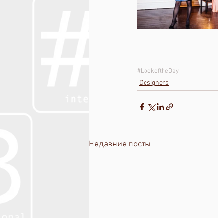
#LookoftheDay
Designers
Недавние посты