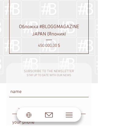
Обложка #BLOGGMAGAZINE
JAPAN (Япония)
Цена
450 000,00 $
SUBSCRIBE TO THE NEWSLETTER
STAY UP TO DATE WITH OUR NEWS