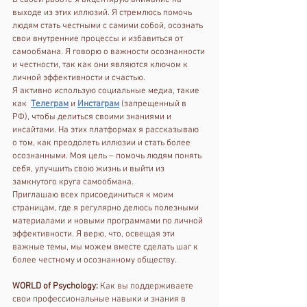
В своей работе я акцентирую внимание на 
выходе из этих иллюзий. Я стремлюсь помочь 
людям стать честными с самими собой, осознать 
свои внутренние процессы и избавиться от 
самообмана. Я говорю о важности осознанности 
и честности, так как они являются ключом к 
личной эффективности и счастью.
Я активно использую социальные медиа, такие 
как  
Телеграм
 и 
Инстаграм
 (запрещенный в 
РФ), чтобы делиться своими знаниями и 
инсайтами. На этих платформах я рассказываю 
о том, как преодолеть иллюзии и стать более 
осознанными. Моя цель – помочь людям понять 
себя, улучшить свою жизнь и выйти из 
замкнутого круга самообмана.
Приглашаю всех присоединиться к моим 
страницам, где я регулярно делюсь полезными 
материалами и новыми программами по личной 
эффективности. Я верю, что, освещая эти 
важные темы, мы можем вместе сделать шаг к 
более честному и осознанному обществу.
WORLD of Psychology:
 Как вы поддерживаете 
свои профессиональные навыки и знания в 