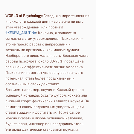
WORLD of Psychology:
 Сегодня в мире тенденция 
«психолог в каждый дом» - согласны ли вы с 
этим утверждением, или против?! 
#XENIYA_ANUTINA
:
 Конечно, я полностью 
согласна с этим утверждением. Психология – 
это не просто работа с депрессиями и 
затяжными кризисами, как многие думают. 
Наоборот, это лишь малая часть. Большая часть 
работы психолога, около 80-90%, посвящена 
повышению эффективности жизни человека. 
Психология помогает человеку раскрыть его 
потенциал, стать более продуктивным и 
осознанным в своих действиях.
Возьмем, например, коучинг. Каждый тренер 
успешной команды, будь то футбол, хоккей или 
лыжный спорт, фактически является коучем. Он 
помогает своим подопечным увидеть их цели, 
ставить задачи и достигать их. То же самое 
можно сказать о любом успешном человеке, 
будь то врач, инженер или предприниматель. 
Эти люди фактически становятся коучами, 