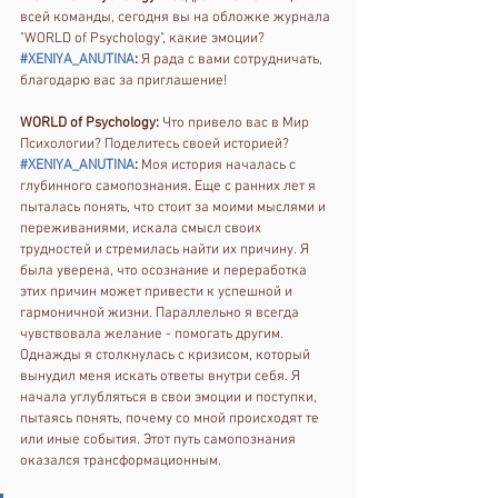
всей команды, сегодня вы на обложке журнала 
"WORLD of Psychology", какие эмоции?
#XENIYA_ANUTINA
:
 Я рада с вами сотрудничать, 
благодарю вас за приглашение!  
WORLD of Psychology:
 Что привело вас в Мир 
Психологии? Поделитесь своей историей?  
#XENIYA_ANUTINA
:
 Моя история началась с 
глубинного самопознания. Еще с ранних лет я 
пыталась понять, что стоит за моими мыслями и 
переживаниями, искала смысл своих 
трудностей и стремилась найти их причину. Я 
была уверена, что осознание и переработка 
этих причин может привести к успешной и 
гармоничной жизни. Параллельно я всегда 
чувствовала желание - помогать другим.
Однажды я столкнулась с кризисом, который 
вынудил меня искать ответы внутри себя. Я 
начала углубляться в свои эмоции и поступки, 
пытаясь понять, почему со мной происходят те 
или иные события. Этот путь самопознания 
оказался трансформационным. 