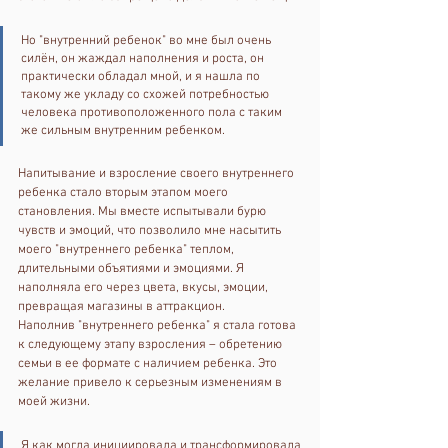
Но "внутренний ребенок" во мне был очень 
силён, он жаждал наполнения и роста, он 
практически обладал мной, и я нашла по 
такому же укладу со схожей потребностью 
человека противоположенного пола с таким 
же сильным внутренним ребенком. 
Напитывание и взросление своего внутреннего 
ребенка стало вторым этапом моего 
становления. Мы вместе испытывали бурю 
чувств и эмоций, что позволило мне насытить 
моего "внутреннего ребенка" теплом, 
длительными объятиями и эмоциями. Я 
наполняла его через цвета, вкусы, эмоции, 
превращая магазины в аттракцион.
Наполнив "внутреннего ребенка" я стала готова 
к следующему этапу взросления – обретению 
семьи в ее формате с наличием ребенка. Это 
желание привело к серьезным изменениям в 
моей жизни. 
Я как могла инициировала и трансформировала 