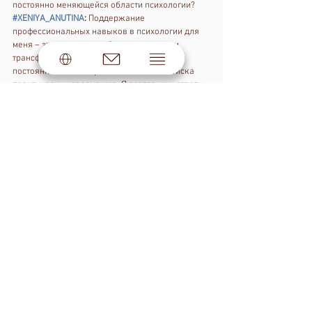
постоянно меняющейся области психологии?
#XENIYA_ANUTINA
:
 Поддержание 
профессиональных навыков в психологии для 
меня – это непрерывный процесс роста и 
трансформации. Оставаться в тренде без 
постоянного самообразования и самопоиска 
практически невозможно. Я всегда ищу ответы 
на запросы своих клиентов, что стимулирует 
мое развитие. Иногда я сама толкаю себя 
вперед, а иногда это делают мои клиенты 
своими потребностями и вопросами.
Однако, без запроса действительно сложно 
расти. Поэтому я интегрировала саморазвитие в 
свой образ жизни. Я не могу представить свою 
жизнь без ретритов, научных конференций и 
поездок по местам силы, где собираются 
осознанные люди. Это стало неотъемлемой 
частью моего Lifestyle.
Эти мероприятия не только обогащают мои 
знания и навыки, но и наполняют меня 
энергией и вдохновением для дальнейшей 
работы. Они помогают мне всегда быть в курсе 
новейших тенденций и методик в психологии, а 
также находить новые способы помощи своим 