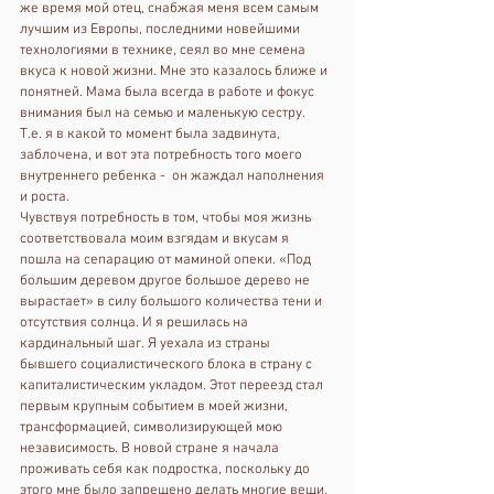
же время мой отец, снабжая меня всем самым 
лучшим из Европы, последними новейшими 
технологиями в технике, сеял во мне семена 
вкуса к новой жизни. Мне это казалось ближе и 
понятней. Мама была всегда в работе и фокус 
внимания был на семью и маленькую сестру. 
Т.е. я в какой то момент была задвинута, 
заблочена, и вот эта потребность того моего 
внутреннего ребенка -  он жаждал наполнения 
и роста.
Чувствуя потребность в том, чтобы моя жизнь 
соответствовала моим взгядам и вкусам я 
пошла на сепарацию от маминой опеки. «Под 
большим деревом другое большое дерево не 
вырастает» в силу большого количества тени и 
отсутствия солнца. И я решилась на 
кардинальный шаг. Я уехала из страны 
бывшего социалистического блока в страну с 
капиталистическим укладом. Этот переезд стал 
первым крупным событием в моей жизни, 
трансформацией, символизирующей мою 
независимость. В новой стране я начала 
проживать себя как подростка, поскольку до 
этого мне было запрещено делать многие вещи.