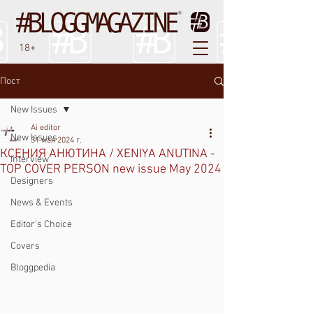
18+
Пост
New Issues
Ai editor
New Issues
31 мая 2024 г.
КСЕНИЯ АНЮТИНА / XENIYA ANUTINA -
Interview
TOP COVER PERSON new issue May 2024
Designers
News & Events
Editor's Choice
Covers
Bloggpedia