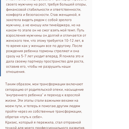
своего мужчину на рост, требуя большей опоры, 
финансовой стабильности и ответственности, 
комфорта и безопасности. Став женщиной, я 
захотела видеть рядом с собой зрелого 
мужчину, а не юношу или тинейджера, но на 
каком-то этапе он не смог взять мой темп. Путь 
взросления мужчины он долгий и отличается от 
женского тем, что этому требуется 10-12 лет, в 
то время как у женщин все по другому. После 
рождения ребенка гормоны стреляют и она 
сразу на 5-7 лет уходит вперед. Я поняла это и 
дала своему партнеру пространство для роста, 
оставив его, чтобы не разрушить наши 
отношения.
Таким образом, мои трансформации включают 
сепарацию от родительской опеки, насыщение 
"внутреннего ребенка" и переход к взрослой 
жизни. Эти этапы стали важными вехами на 
моем пути, и теперь я помогаю другим людям 
пройти через их собственные трансформации, 
обретая «путь к себе».
Кризис, который я пережила, стал отправной 
точкой для моего профессионального развития. 