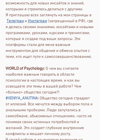
возможность для новых инсайтов и знаний, 
которыми я стремлюсь делиться с другими. 
Я приглашаю всех заглянуть на мои страницы в 
Телеграм
 и 
Инстаграм
 (запрещенный в РФ), где 
я делюсь своими знаниями, инсайтами и новыми 
программами, уроками, курсами и тренингами, 
которые я создаю под ваши запросы. Эти 
платформы стали для меня важным 
инструментом для общения и обмена опытом с 
теми, кто ищет пути к самосовершенствованию.
WORLD of Psychology:
 О чем вы считаете 
наиболее важным говорить в области 
психологии в настоящее время, и как вы 
освещаете эти темы в вашей работе? Чем 
«больно» общество сегодня?!
#XENIYA_ANUTINA
:
 Общество сегодня страдает 
от иллюзий. Все мечутся между выбором пола и 
анальными пробками. Люди запутались в 
самообмане, абьюзивных отношениях, часто не 
понимая своих истинных потребностей и 
желаний. Это создает глубокие внутренние 
конфликты и мешает личному росту.