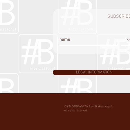
SUBSCRIBE
LEGAL INFORMATION
© #BLOGGMAGAZINE by Skakovskaya®.
All rights reserved.