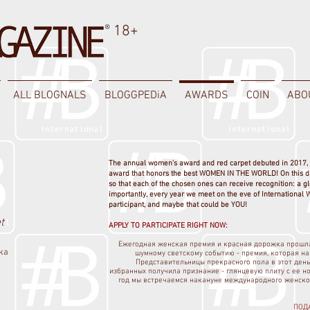
18+
ALL BLOGNALS
BLOGGPEDiA
AWARDS
COIN
ABO
The annual women's award and red carpet debuted in 2017, 
award that honors the best WOMEN IN THE WORLD! On this day,
so that each of the chosen ones can receive recognition: a 
importantly, every year we meet on the eve of Internationa
participant, and maybe that could be YOU!
t
APPLY TO PARTICIPATE RIGHT NOW:
Ежегодная женская премия и красная дорожка прошла
жка
шумному светскому событию - премия, которая 
Представительницы прекрасного пола в этот день 
избранных получила признание - глянцевую плиту с ее н
год мы встречаемся накануне международного женско
ПОД