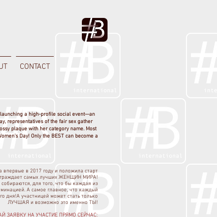
UT
CONTACT
launching a high-profile social event—an
 representatives of the fair sex gather
glossy plaque with her category name. Most
l Women's Day! Only the BEST can become a
 впервые в 2017 году и положила старт
награждает самых лучших ЖЕНЩИН МИРА!
собираются, для того, что бы каждая из
оминацией. А самое главное, что каждый
го дня!
А участницей может стать только
ЛУЧШАЯ и возможно это именно ТЫ!
АЙ ЗАЯВКУ НА УЧАСТИЕ ПРЯМО СЕЙЧАС: