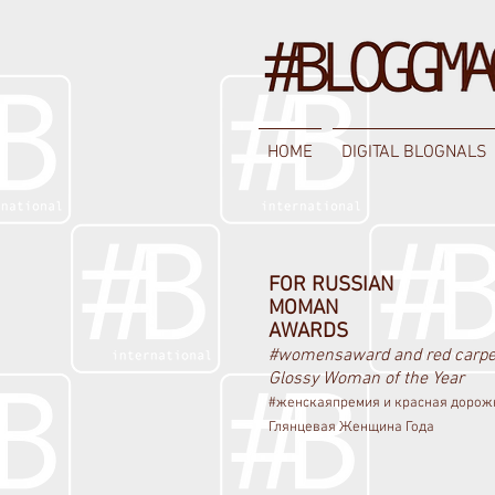
HOME
DIGITAL BLOGNALS
FOR RUSSIAN
MOMAN
AWARDS
#womensaward and red carpe
Glossy Woman of the Year
#женскаяпремия и к
расная доро
Глянцевая Женщина Года