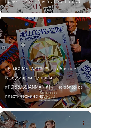
проект "FASHION is my PROFESSION!"
Luceria S.
25 июл. 2018 г.
Editor's Choice
#BLOGGMAGAZINE #9 на обложке с
Владимиром Путиным.
#FORRUSSIANMAN #14 - на обложке
пластический хиру
Ai editor
11 июн. 2018 г.