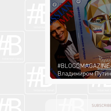
Editor's Choice
#BLOGGMAGAZINE #
Владимиром Пути
#FORRUSSIANMAN #
пластический хиру
SUBSCRIBE