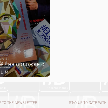
9 на обложке с
ным.
14 - на обложке
 TO THE NEWSLETTER
STAY UP TO DATE WIT