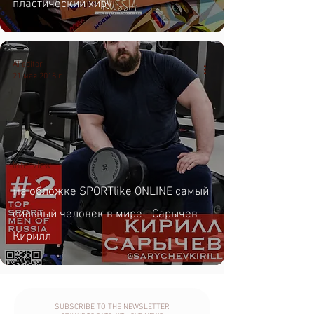
пластический хиру
Ai editor
21 мая 2018 г.
Interview
На обложке SPORTlike ONLINE самый
сильный человек в мире - Сарычев
Кирилл
SUBSCRIBE TO THE NEWSLETTER