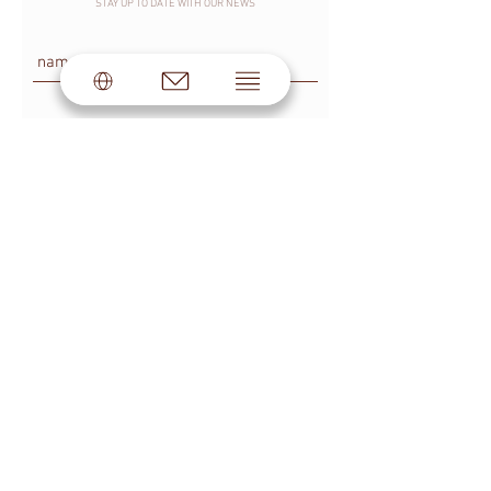
STAY UP TO DATE WITH OUR NEWS
SUBSCRIBE
© #BLOGGMAGAZINE by Skakovskaya®.
All rights reserved.
LEGAL INFORMATION
PUBLIC OFFER